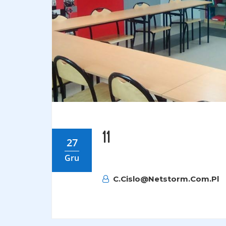
11
27
Gru
C.cislo@netstorm.com.pl