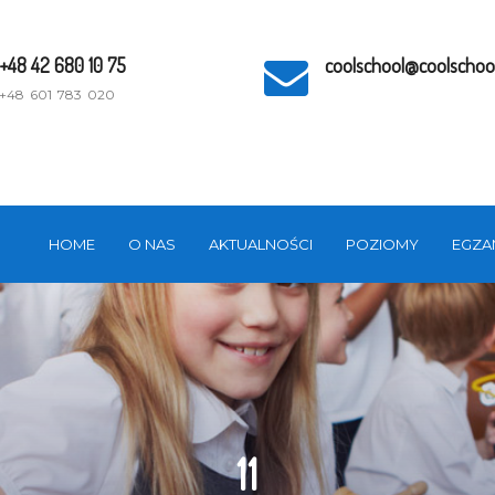
+48 42 680 10 75
coolschool@coolschool
+48 601 783 020
HOME
O NAS
AKTUALNOŚCI
POZIOMY
EGZA
11